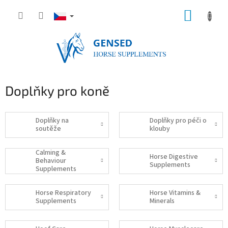
Přejít
NÁKUP
na
obsah
KOŠÍK
Doplňky pro koně
Doplňky na
Doplňky pro péči o
soutěže
klouby
Calming &
Horse Digestive
Behaviour
Supplements
Supplements
Horse Respiratory
Horse Vitamins &
Supplements
Minerals