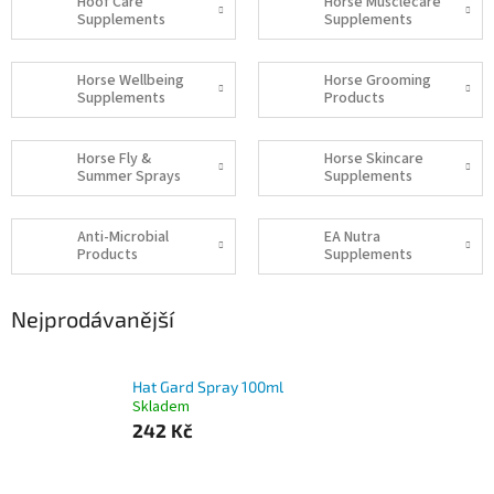
Hoof Care
Horse Musclecare
Supplements
Supplements
Horse Wellbeing
Horse Grooming
Supplements
Products
Horse Fly &
Horse Skincare
Summer Sprays
Supplements
Anti-Microbial
EA Nutra
Products
Supplements
Nejprodávanější
Hat Gard Spray 100ml
Skladem
242 Kč