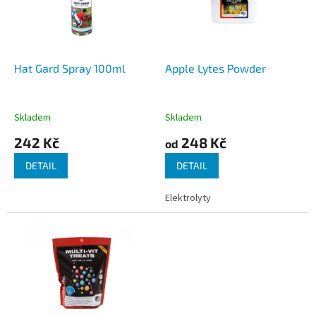
s
k
p
t
r
ů
o
d
Hat Gard Spray 100ml
Apple Lytes Powder
u
k
t
Skladem
Skladem
ů
242 Kč
248 Kč
od
DETAIL
DETAIL
Elektrolyty