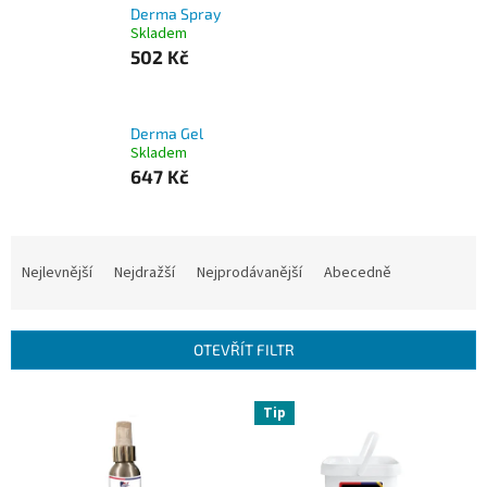
Derma Spray
Skladem
502 Kč
Derma Gel
Skladem
647 Kč
Ř
a
Nejlevnější
Nejdražší
Nejprodávanější
Abecedně
z
e
n
OTEVŘÍT FILTR
í
p
V
r
Tip
ý
o
p
d
i
u