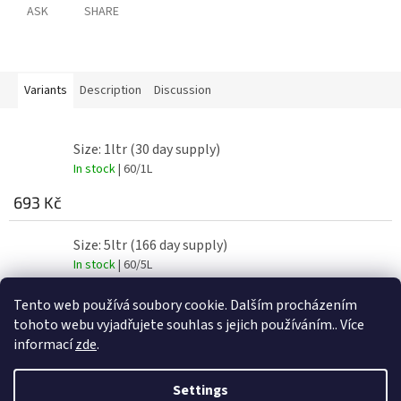
ASK
SHARE
Variants
Description
Discussion
Size: 1ltr (30 day supply)
In stock
| 60/1L
693 Kč
Size: 5ltr (166 day supply)
In stock
| 60/5L
1 936 Kč
Tento web používá soubory cookie. Dalším procházením
tohoto webu vyjadřujete souhlas s jejich používáním.. Více
informací
zde
.
F
o
Settings
Created by Shoptet
o